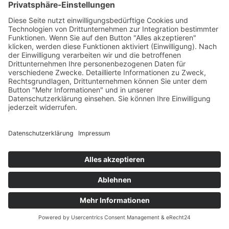
2-169 Fb.4
Schattendruck puderrosa Blumen.
Passt zu Leinen L-11-113. Fb.4
39,00 €
*
Flächendruck erbsengrün B-
2-162 Fb.3
Flächendruck erbsengrün
37,80 €
*
Schattendruck mouve grau
B-2-160 Fb.5
Schattendruck mouve/grau