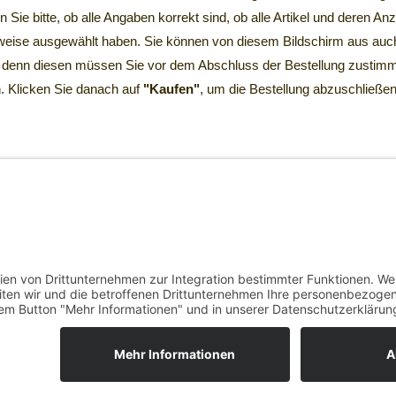
n Sie bitte, ob alle Angaben korrekt sind, ob alle Artikel und deren 
eise ausgewählt haben. Sie können von diesem Bildschirm aus auc
 denn diesen müssen Sie vor dem Abschluss der Bestellung zustimm
. Klicken Sie danach auf
"Kaufen"
, um die Bestellung abzuschließen
SCHRIFTLICHE BES
 sich bei den Zahlungsweisen für ein schriftliches Bestellverfahren
ch"
über den Link
"Ihre Bestellung drucken"
das Bestellformular öf
n, gut lesbar ausfüllen und uns zufaxen oder zuschicken.
RUNG
VERSAND
ZAHLUNG
AGB
SENDUNGSVERFOLGUNG
WIDERRUFS