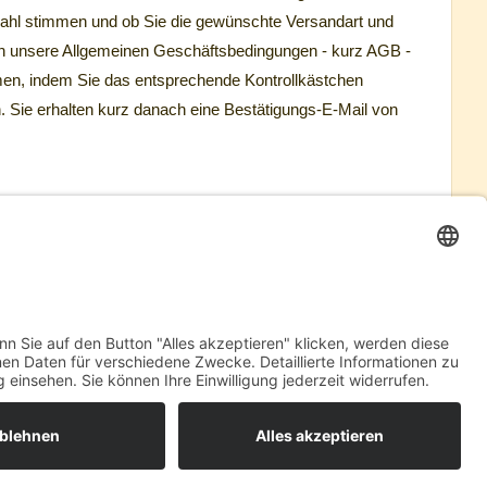
Anzahl stimmen und ob Sie die gewünschte Versandart und
h unsere Allgemeinen Geschäftsbedingungen - kurz AGB -
en, indem Sie das entsprechende Kontrollkästchen
. Sie erhalten kurz danach eine Bestätigungs-E-Mail von
TELLUNG
 entschieden, müssen Sie im Fenster
"Bestellung
fnen und über die Funktion
"Drucken"
Ihres Webbrowsers
RECHT
DISCLAIMER
DATENSCHUTZ
HILFE
BARRIEREFREI