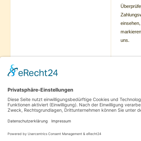
Überprüfe
Zahlungsw
einsehen,
markieren
uns.
Haben Sie
erfolgrei
ausdrucke
IMPRESSUM
KONTAKT
SO FINDEN SIE UNS
BEMUSTE