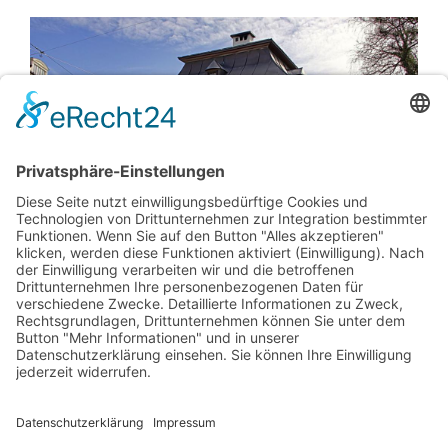
Beurle Trachten Salzburg
Neutorstraße 23
5020 Salzburg
Telefon:
+43 662 84 31 19
E-Mail:
info@beurletrachten-salzburg.com
Web:
www.beurletrachten-salzburg.com