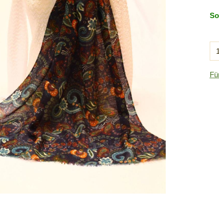
So
Fü