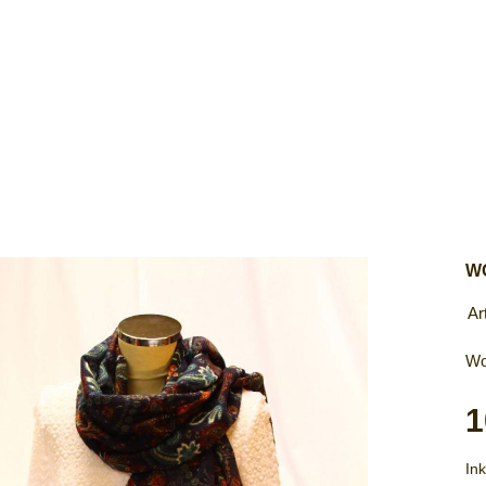
W
Ar
Wo
1
Ink