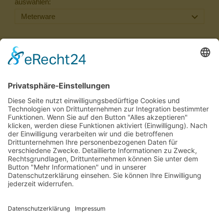
auswählen:
22,30 €
(37,20 €)
Inkl. 20 % USt. zzgl.
Versand
Sofort ab Lager
Laufmeter *
(22,30 € / lfm)
:
lfm
In den Warenkorb
Für später merken