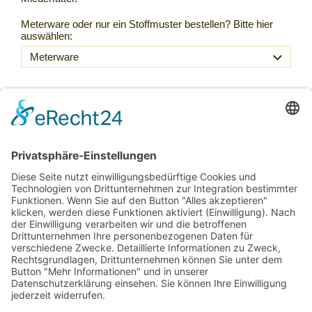
Meterware oder nur ein Stoffmuster bestellen? Bitte hier
auswählen:
18,00 €
Inkl. 20 % USt. zzgl.
Versand
Sofort ab Lager
Laufmeter *
(18,00 € / lfm)
:
lfm
In den Warenkorb
Für später merken