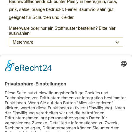
Baumwollflächendruck bunter Paisly in beere,grün, rosa,
pink, salbei,orange bedruckt. Feiner Baumwollsatin gut
geeignet für Schürzen und Kleider.
Meterware oder nur ein Stoffmuster bestellen? Bitte hier
auswählen:
46,50 €
Inkl. 20 % USt. zzgl.
Versand
Sofort ab Lager
Laufmeter *
(46,50 € / lfm)
:
lfm
In den Warenkorb