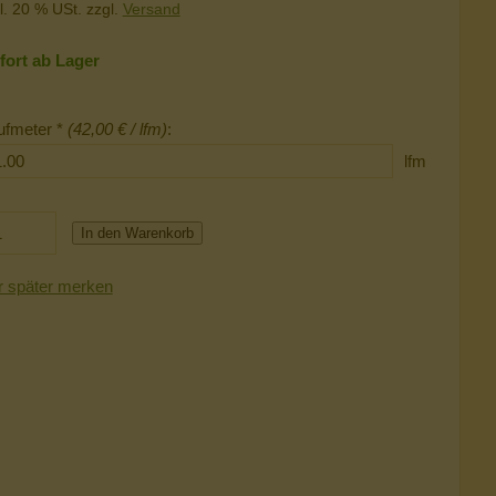
l. 20 % USt. zzgl.
Versand
fort ab Lager
ufmeter *
(42,00 € / lfm)
:
lfm
In den Warenkorb
r später merken