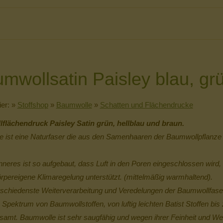
mwollsatin Paisley blau, gr
ier:
»
Stoffshop
»
Baumwolle
»
Schatten und Flächendrucke
lächendruck Paisley Satin grün, hellblau und braun.
 ist eine Naturfaser die aus den Samenhaaren der Baumwollpflanz
nneres ist so aufgebaut, dass Luft in den Poren eingeschlossen wird, s
örpereigene Klimaregelung unterstützt. (mittelmäßig warmhaltend).
schiedenste Weiterverarbeitung und Veredelungen der Baumwollfaser
 Spektrum von Baumwollstoffen, von luftig leichten Batist Stoffen bi
amt. Baumwolle ist sehr saugfähig und wegen ihrer Feinheit und We