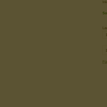
Ink
So
La
Fü