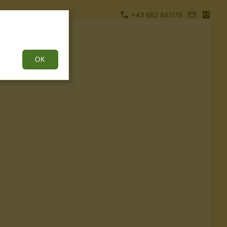
+43 662 843119
OK