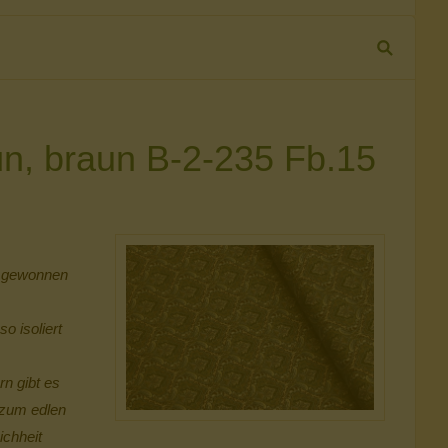
ün, braun B-2-235 Fb.15
e gewonnen
o isoliert
n gibt es
s zum edlen
ichheit