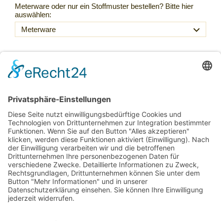
Meterware oder nur ein Stoffmuster bestellen? Bitte hier
auswählen:
54,50 €
Inkl. 20 % USt. zzgl.
Versand
Sofort ab Lager
Laufmeter *
(54,50 € / lfm)
:
lfm
In den Warenkorb
Für später merken