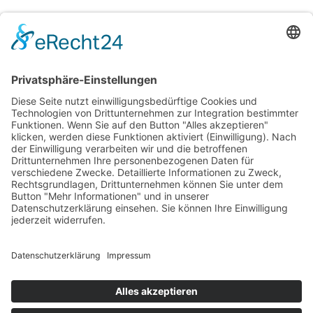
63,00 €
Inkl. 20 % USt. zzgl.
Versand
Sofort ab Lager
Laufmeter *
(63,00 € / lfm)
:
lfm
In den Warenkorb
Für später merken