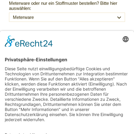
Meterware oder nur ein Stoffmuster bestellen? Bitte hier
auswählen:
39,50 €
Inkl. 20 % USt. zzgl.
Versand
Sofort ab Lager
Laufmeter *
(39,50 € / lfm)
:
lfm
In den Warenkorb
Für später merken