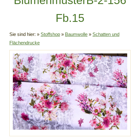
BlumenmusterB-2-156
Fb.15
Sie sind hier:
»
Stoffshop
»
Baumwolle
»
Schatten und
Flächendrucke