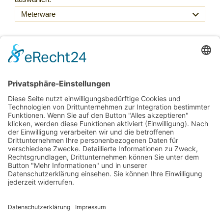
68,00 €
Inkl. 20 % USt. zzgl.
Versand
Sofort ab Lager
Laufmeter *
(68,00 € / lfm)
:
lfm
In den Warenkorb
Für später merken