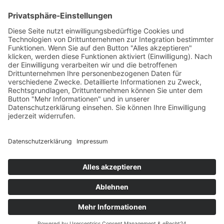
Sofort ab Lager
Laufmeter *
(40,00 € / lfm)
:
lfm
In den Warenkorb
Für später merken
IMPRESSUM
KONTAKT
SO FINDEN SIE UNS
BEMUSTERUNG
VERSAND
ZAHLUNG
AGB
SENDUNGSVERFOLGUNG
WIDERRUFSRECHT
DISCLAIMER
DATENSCHUTZ
HILFE
BARRIEREFREI