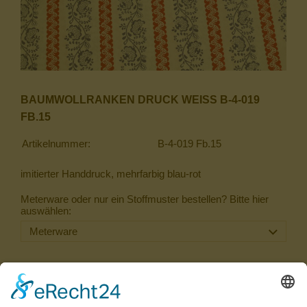
BAUMWOLLRANKEN DRUCK WEISS B-4-019 F
B.15
Artikelnummer:
B-4-019 Fb.15
imitierter Handdruck, mehrfarbig blau-rot
Meterware oder nur ein Stoffmuster bestellen? Bitte hier
auswählen:
44,90 €
Inkl. 20 % USt. zzgl.
Versand