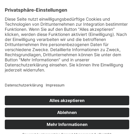
Sofort ab Lager
Laufmeter *
(25,90 € / lfm)
:
lfm
In den Warenkorb
Für später merken
IMPRESSUM
KONTAKT
SO FINDEN SIE UNS
BEMUSTERUNG
VERSAND
ZAHLUNG
AGB
SENDUNGSVERFOLGUNG
WIDERRUFSRECHT
DISCLAIMER
DATENSCHUTZ
HILFE
BARRIEREFREI