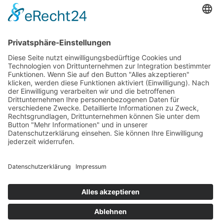
49,90 €
Inkl. 20 % USt. zzgl.
Versand
Sofort ab Lager
Laufmeter *
(49,90 € / lfm)
:
lfm
In den Warenkorb
Für später merken
IMPRESSUM
KONTAKT
SO FINDEN SIE UNS
BEMUSTERUNG