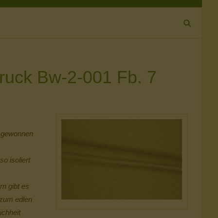
ruck Bw-2-001 Fb. 7
e gewonnen
o isoliert
n gibt es
s zum edlen
ichheit