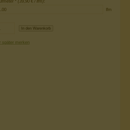
ufmeter *
(39,90 € / lfm)
:
lfm
In den Warenkorb
r später merken