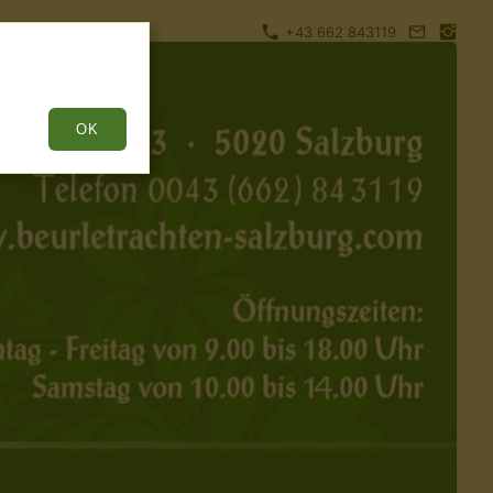
+43 662 843119
OK