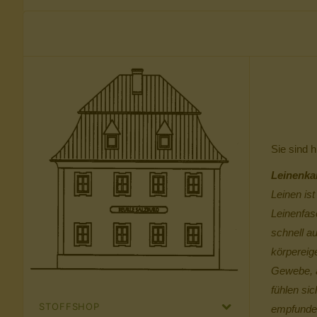
Sie sind h
Leinenkar
Leinen is
Leinenfas
schnell a
körpereig
Gewebe, a
fühlen si
STOFFSHOP
empfunden