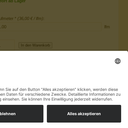
fort ab Lager
ufmeter *
(36,00 € / lfm)
:
lfm
In den Warenkorb
r später merken
RECHT
DISCLAIMER
DATENSCHUTZ
HILFE
BARRIEREFREI