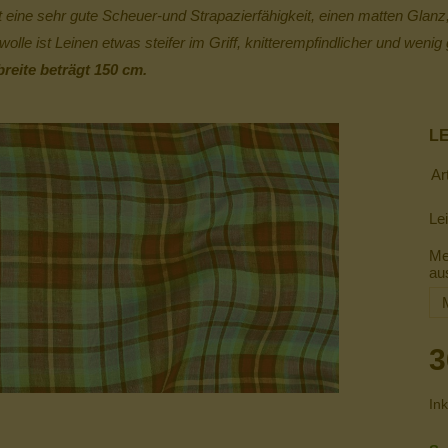
 eine sehr gute Scheuer-und Strapazierfähigkeit, einen matten Glanz,
olle ist Leinen etwas steifer im Griff, knitterempfindlicher und weni
breite beträgt 150 cm.
LE
Ar
Lei
Me
au
3
Ink