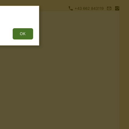
+43 662 843119
OK