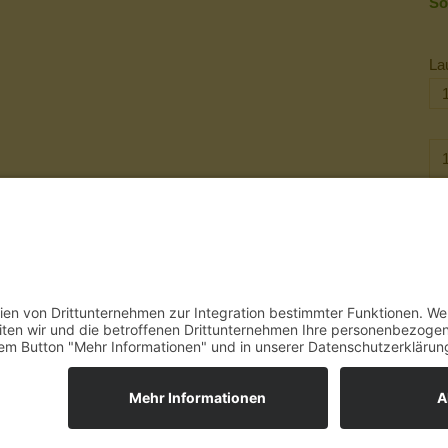
So
La
Fü
RUNG
VERSAND
ZAHLUNG
AGB
SENDUNGSVERFOLGUNG
WIDERRUFS