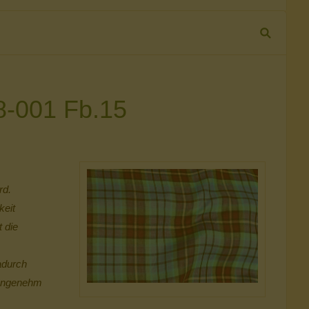
8-001 Fb.15
rd.
keit
 die
adurch
 angenehm