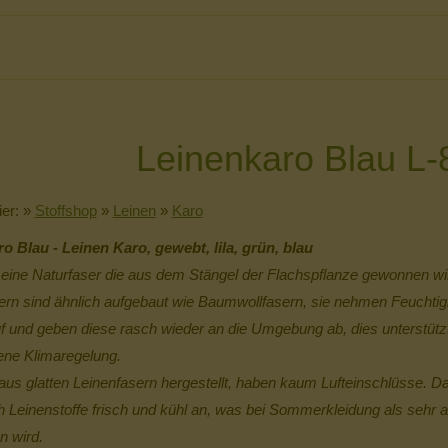
Leinenkaro Blau L-
ier:
»
Stoffshop
»
Leinen
»
Karo
o Blau - Leinen Karo, gewebt, lila, grün, blau
t eine Naturfaser die aus dem Stängel der Flachspflanze gewonnen wi
ern sind ähnlich aufgebaut wie Baumwollfasern, sie nehmen Feuchtig
uf und geben diese rasch wieder an die Umgebung ab, dies unterstützt
ene Klimaregelung.
us glatten Leinenfasern hergestellt, haben kaum Lufteinschlüsse. D
ch Leinenstoffe frisch und kühl an, was bei Sommerkleidung als sehr
 wird.