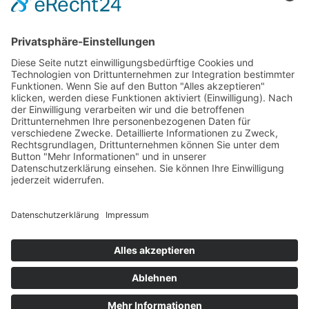
Inkl. 20 % USt. zzgl.
Versand
Sofort ab Lager
Laufmeter *
(48,00 € / lfm)
:
lfm
In den Warenkorb
Für später merken
IMPRESSUM
KONTAKT
SO FINDEN SIE UNS
BEMUSTERUNG
VERSAND
ZAHLUNG
AGB
SENDUNGSVERFOLGUNG
WIDERRUFSRECHT
DISCLAIMER
DATENSCHUTZ
HILFE