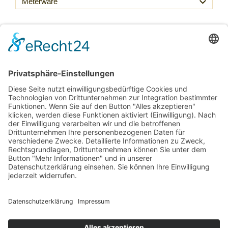
69,00 €
Inkl. 20 % USt. zzgl.
Versand
Sofort ab Lager
Laufmeter *
(69,00 € / lfm)
:
lfm
In den Warenkorb
Für später merken