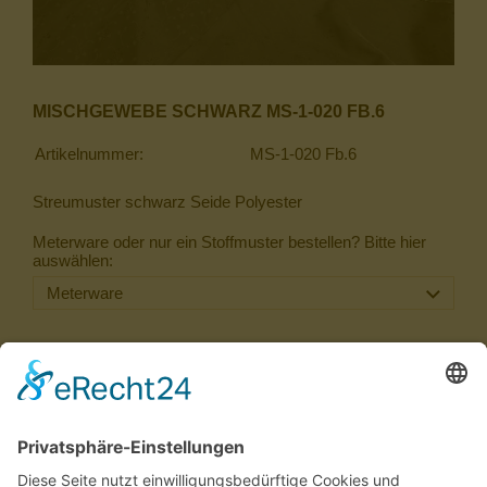
MISCHGEWEBE SCHWARZ MS-1-020 FB.6
Artikelnummer:
MS-1-020 Fb.6
Streumuster schwarz Seide Polyester
Meterware oder nur ein Stoffmuster bestellen? Bitte hier
auswählen:
63,00 €
Inkl. 20 % USt. zzgl.
Versand
Sofort ab Lager