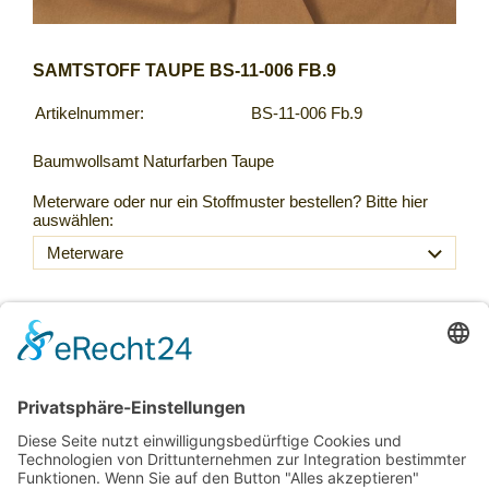
SAMTSTOFF TAUPE BS-11-006 FB.9
Artikelnummer:
BS-11-006 Fb.9
Baumwollsamt Naturfarben Taupe
Meterware oder nur ein Stoffmuster bestellen? Bitte hier
auswählen:
69,00 €
Inkl. 20 % USt. zzgl.
Versand
Sofort ab Lager
Laufmeter *
(69,00 € / lfm)
: