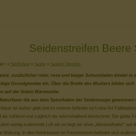
Seidenstreifen Beere
ier:
»
Stoffshop
»
Seide
»
Seiden Streifen
ncé, zusätzlicher roter, rosa und beiger Schussfaden bindet in 
rbige Grundgewebe ein. Über die Breite des Musters bilden sich
n auf der linken Warenseite.
t Naturfaser die aus dem Spinnfaden der Seidenraupe gewonnen 
faser ist außen glatt und im inneren befindet sich eine Art Faltblattstr
d als kühlend und zugleich als wärmehaltend bezeichnet. Die glatte F
ußen wenig isolierende Luft ein so liegt sie ohne „Abstandhalter“ auf 
e Wirkung. In den Hohlräumen im Faserinneren befindet sich isolieren