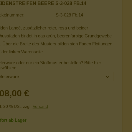
IDENSTREIFEN BEERE S-3-028 FB.14
tikelnummer:
S-3-028 Fb.14
iden Lancé, zusätzlicher roter, rosa und beiger
hussfaden bindet in das grün, beerenfarbige Grundgewebe
n. Über die Breite des Musters bilden sich Faden Flottungen
f der linken Warenseite.
terware oder nur ein Stoffmuster bestellen? Bitte hier
swählen:
08,00 €
l. 20 % USt. zzgl.
Versand
fort ab Lager