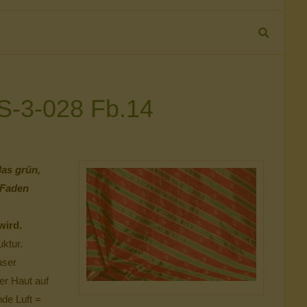
 S-3-028 Fb.14
das grün,
 Faden
wird.
uktur.
aser
der Haut auf
de Luft =