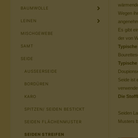
wärmende
BAUMWOLLE
Wegen ihr
LEINEN
angenehm
Es gibt e
MISCHGEWEBE
der von W
SAMT
Typische 
Bourettes
SEIDE
Typische 
AUSSEERSEIDE
Doupionse
Seide ist 
BORDÜREN
verwendet
Die Stoff
KARO
SPITZEN/ SEIDEN BESTICKT
Seiden La
Musters b
SEIDEN FLÄCHENMUSTER
SEIDEN STREIFEN