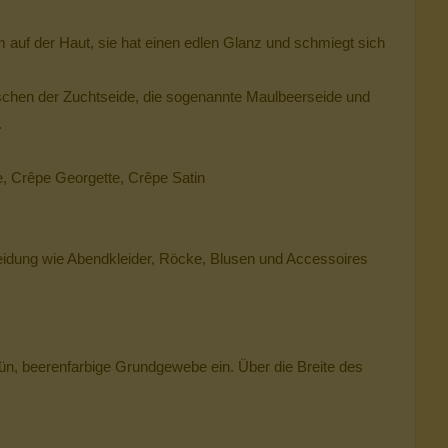
 auf der Haut, sie hat einen edlen Glanz und schmiegt sich
ischen der Zuchtseide, die sogenannte Maulbeerseide und
.
e, Crêpe Georgette, Crêpe Satin
e Kleidung wie Abendkleider, Röcke, Blusen und Accessoires
rün, beerenfarbige Grundgewebe ein. Über die Breite des