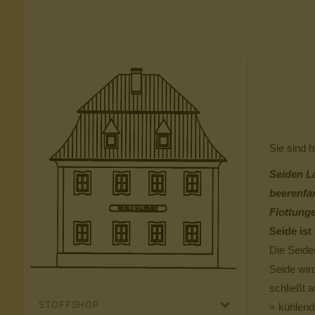
Sie sind h
Seiden La
beerenfa
Flottunge
Seide is
Die Seiden
Seide wir
schließt a
STOFFSHOP
= kühlend