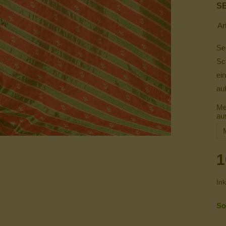
SE
Ar
Se
Sc
ei
au
Me
au
1
Ink
So