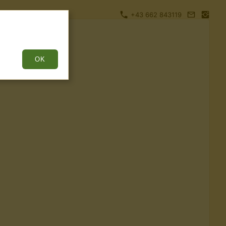
+43 662 843119
OK