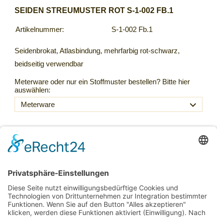
SEIDEN STREUMUSTER ROT S-1-002 FB.1
Artikelnummer:
S-1-002 Fb.1
Seidenbrokat, Atlasbindung, mehrfarbig rot-schwarz,
beidseitig verwendbar
Meterware oder nur ein Stoffmuster bestellen? Bitte hier
auswählen:
89,20 €
Inkl. 20 % USt. zzgl.
Versand
Sofort ab Lager
Laufmeter *
(89,20 € / lfm)
: